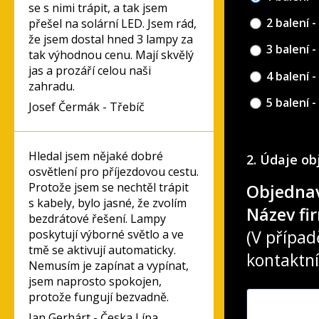
se s nimi trápit, a tak jsem
2 balení -
přešel na solární LED. Jsem rád,
že jsem dostal hned 3 lampy za
3 balení -
tak výhodnou cenu. Mají skvělý
jas a prozáří celou naši
4 balení -
zahradu.
5 balení -
Josef Čermák - Třebíč
Hledal jsem nějaké dobré
2. Údaje o
osvětlení pro příjezdovou cestu.
Protože jsem se nechtěl trápit
Objednav
s kabely, bylo jasné, že zvolím
Název fi
bezdrátové řešení. Lampy
(V přípa
poskytují výborné světlo a ve
tmě se aktivují automaticky.
kontaktní
Nemusím je zapínat a vypínat,
jsem naprosto spokojen,
protože fungují bezvadně.
Jan Gerhárt - Česka Lípa