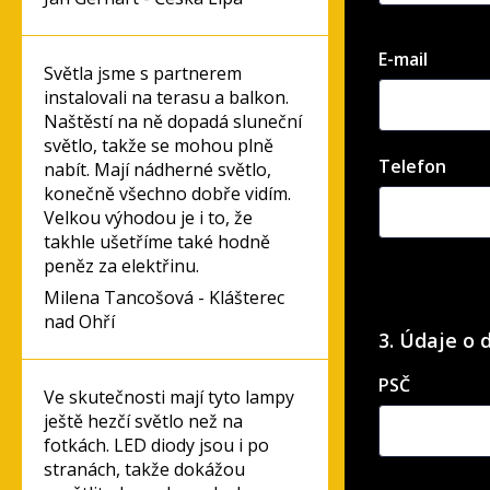
E-mail
Světla jsme s partnerem
instalovali na terasu a balkon.
Naštěstí na ně dopadá sluneční
světlo, takže se mohou plně
Telefon
nabít. Mají nádherné světlo,
konečně všechno dobře vidím.
Velkou výhodou je i to, že
takhle ušetříme také hodně
peněz za elektřinu.
Milena Tancošová - Klášterec
nad Ohří
3. Údaje o 
PSČ
Ve skutečnosti mají tyto lampy
ještě hezčí světlo než na
fotkách. LED diody jsou i po
stranách, takže dokážou