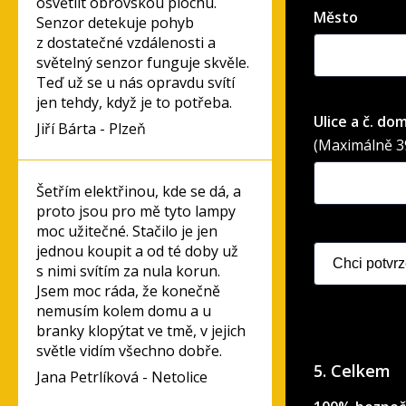
osvětlit obrovskou plochu.
Město
Senzor detekuje pohyb
z dostatečné vzdálenosti a
světelný senzor funguje skvěle.
Teď už se u nás opravdu svítí
jen tehdy, když je to potřeba.
Ulice a č. do
Jiří Bárta - Plzeň
(Maximálně 39
Šetřím elektřinou, kde se dá, a
proto jsou pro mě tyto lampy
moc užitečné. Stačilo je jen
jednou koupit a od té doby už
s nimi svítím za nula korun.
Jsem moc ráda, že konečně
nemusím kolem domu a u
branky klopýtat ve tmě, v jejich
světle vidím všechno dobře.
5. Celkem
Jana Petrlíková - Netolice