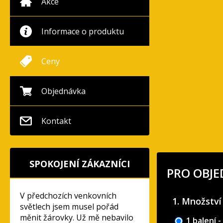
Akce
Informace o produktu
Ceny
Objednávka
Kontakt
SPOKOJENÍ ZÁKAZNÍCI
PRO OBJ
V předchozích venkovních
1. Množství
světlech jsem musel pořád
měnit žárovky. Už mě nebavilo
1 balení -