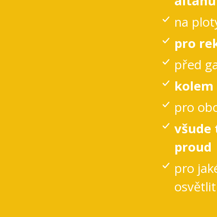
altánů
na plot
pro re
před ga
kolem 
pro obc
všude 
proud
pro jak
osvětli