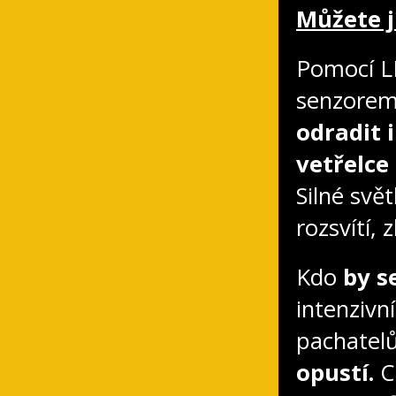
Můžete j
Pomocí L
senzore
odradit i
vetřelce
Silné svě
rozsvítí, 
Kdo
by s
intenzivn
pachatelů
opustí.
C