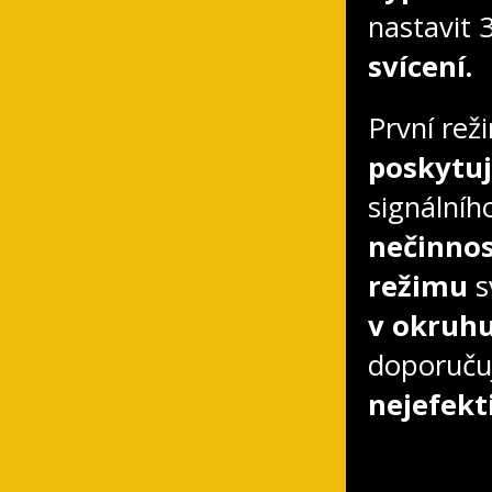
nastavit 
svícení.
První re
poskytuj
signálníh
nečinno
režimu
s
v okruhu
doporuču
nejefekt