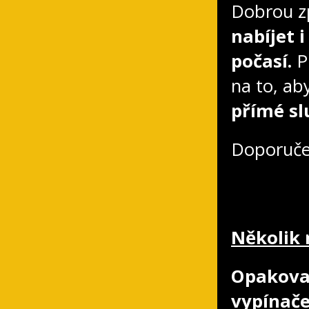
Dobrou zp
nabíjet 
počasí.
Př
na to, ab
přímé sl
Doporuče
Několik 
Opakova
vypínač