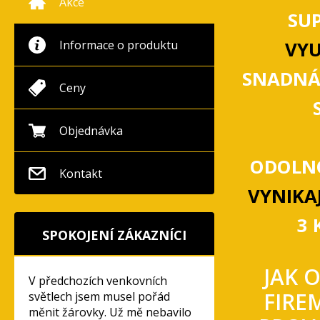
Akce
SU
Informace o produktu
VYU
SNADNÁ
Ceny
Objednávka
ODOLNO
Kontakt
VYNIKAJ
3 
SPOKOJENÍ ZÁKAZNÍCI
JAK 
V předchozích venkovních
FIRE
světlech jsem musel pořád
měnit žárovky. Už mě nebavilo