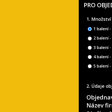
PRO OBJ
1. Množství
1 balení -
2 balení -
3 balení -
4 balení -
5 balení -
2. Údaje o
Objednav
Název fi