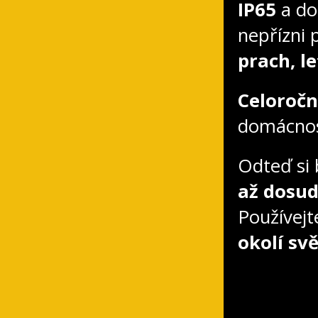
IP65
a do
nepřízni 
prach, l
Celoroč
domácnost
Odteď si 
až dosud
Používejt
okolí sv