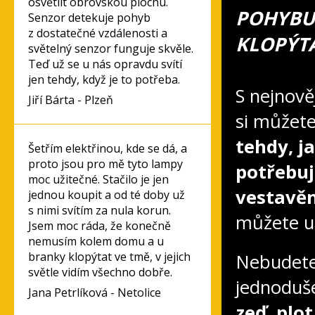
osvětlit obrovskou plochu.
POHYBU 
Senzor detekuje pohyb
z dostatečné vzdálenosti a
KLOPÝTA
světelný senzor funguje skvěle.
Teď už se u nás opravdu svítí
jen tehdy, když je to potřeba.
S nejnově
Jiří Bárta - Plzeň
si můžet
tehdy, j
Šetřím elektřinou, kde se dá, a
proto jsou pro mě tyto lampy
potřebuj
moc užitečné. Stačilo je jen
vestavě
jednou koupit a od té doby už
s nimi svítím za nula korun.
můžete uš
Jsem moc ráda, že konečně
nemusím kolem domu a u
branky klopýtat ve tmě, v jejich
Nebudete 
světle vidím všechno dobře.
jednodu
Jana Petrlíková - Netolice
zeď, plo