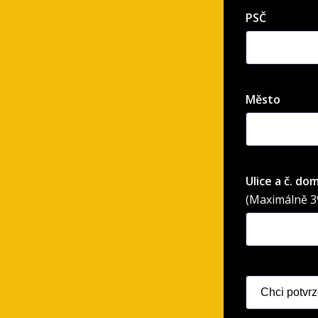
PSČ
Město
Ulice a č. do
(Maximálně 39