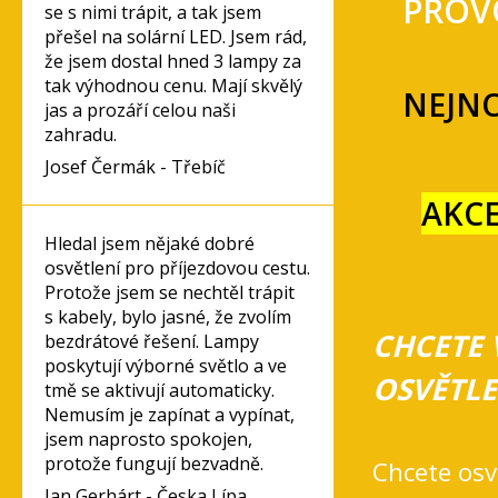
PROV
se s nimi trápit, a tak jsem
přešel na solární LED. Jsem rád,
že jsem dostal hned 3 lampy za
tak výhodnou cenu. Mají skvělý
NEJNO
jas a prozáří celou naši
zahradu.
Josef Čermák - Třebíč
AKCE
Hledal jsem nějaké dobré
osvětlení pro příjezdovou cestu.
Protože jsem se nechtěl trápit
s kabely, bylo jasné, že zvolím
CHCETE 
bezdrátové řešení. Lampy
poskytují výborné světlo a ve
OSVĚTLE
tmě se aktivují automaticky.
Nemusím je zapínat a vypínat,
jsem naprosto spokojen,
protože fungují bezvadně.
Chcete osv
Jan Gerhárt - Česka Lípa