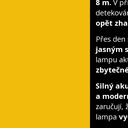
8 m.
V př
detekován
opět zha
Přes den 
jasným 
lampu akt
zbytečné
Silný a
a modern
zaručují, 
lampa
vy