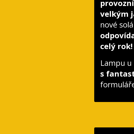
provozní
velkým 
nové sol
odpovída
celý rok!
Lampu u 
s fantas
formulář