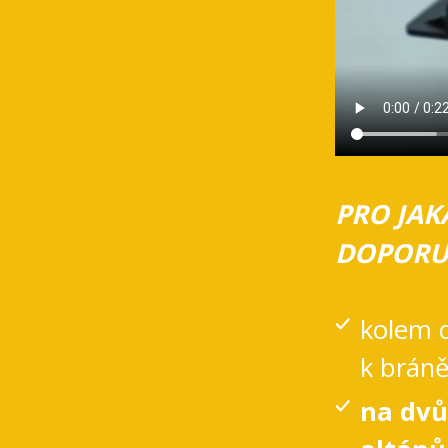
PRO JAK
DOPORU
kolem 
k brán
na dvů