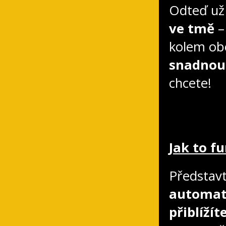
Odteď u
ve tmě
–
kolem obc
snadnou
chcete!
Jak to f
Představte
automati
přiblížít