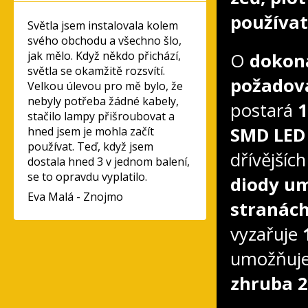
používat
Světla jsem instalovala kolem
svého obchodu a všechno šlo,
jak mělo. Když někdo přichází,
O
dokona
světla se okamžitě rozsvítí.
požadov
Velkou úlevou pro mě bylo, že
nebyly potřeba žádné kabely,
postará
1
stačilo lampy přišroubovat a
SMD LED 
hned jsem je mohla začít
používat. Teď, když jsem
dřívějšíc
dostala hned 3 v jednom balení,
se to opravdu vyplatilo.
diody um
Eva Malá - Znojmo
stranách
vyzařuje
umožňuj
zhruba 2