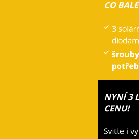
CO BALE
3 solár
diodam
šrouby
potřeb
NYNÍ 3 
CENU!
Sviťte i 