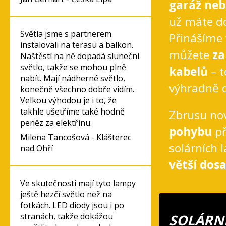
garáž neb
už máte do
Světla jsme s partnerem
Přinášíme 
instalovali na terasu a balkon.
můžete
za
Naštěstí na ně dopadá sluneční
světlo, takže se mohou plně
kabelů
– 
nabít. Mají nádherné světlo,
výhradně d
konečně všechno dobře vidím.
Velkou výhodou je i to, že
takhle ušetříme také hodně
Zbrusu no
peněz za elektřinu.
pohybu
př
Milena Tancošová - Klášterec
solárních 
nad Ohří
větší dos
Ve skutečnosti mají tyto lampy
ještě hezčí světlo než na
fotkách. LED diody jsou i po
stranách, takže dokážou
SOLÁRNÍ