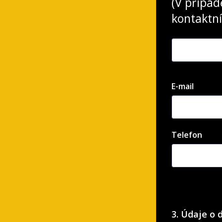
(V přípa
kontaktní
E-mail
Telefon
3. Údaje o 